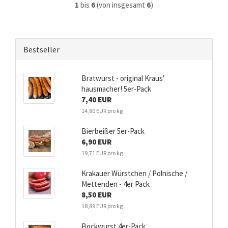
1
bis
6
(von insgesamt
6
)
Bestseller
Bratwurst - original Kraus'
hausmacher! 5er-Pack
7,40 EUR
14,80 EUR pro kg
Bierbeißer 5er-Pack
6,90 EUR
19,71 EUR pro kg
Krakauer Würstchen / Polnische /
Mettenden - 4er Pack
8,50 EUR
18,89 EUR pro kg
Bockwurst 4er-Pack