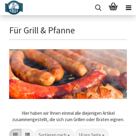
Für Grill & Pfanne
Hier haben wir Ihnen einmal alle diejenigen Artikel
zusammengestellt, die sich zum Grillen oder Braten eignen.
Sortieren nach
pro Seite
Sortieren nach
16 pro Seite