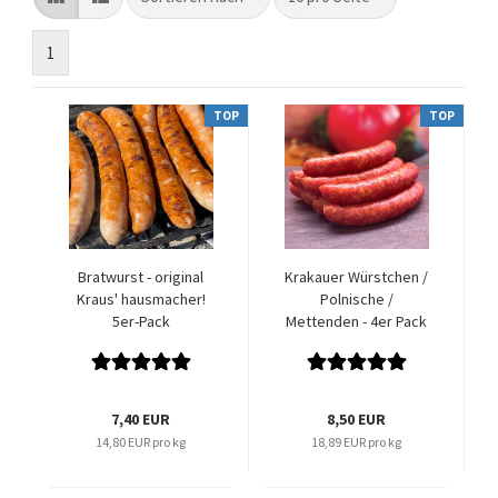
1
TOP
TOP
Bratwurst - original
Krakauer Würstchen /
Kraus' hausmacher!
Polnische /
5er-Pack
Mettenden - 4er Pack
7,40 EUR
8,50 EUR
14,80 EUR pro kg
18,89 EUR pro kg