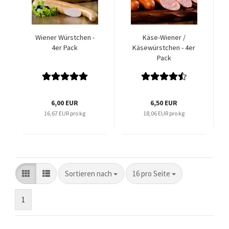
Wiener Würstchen -
Käse-Wiener /
4er Pack
Käsewürstchen - 4er
Pack
6,00 EUR
6,50 EUR
16,67 EUR pro kg
18,06 EUR pro kg
Sortieren nach
pro Seite
Sortieren nach
16 pro Seite
1