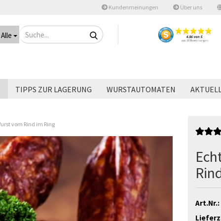
Kundenmeinungen
Über uns
Suche...
Alle
T
TIPPS ZUR LAGERUNG
WURSTAUTOMATEN
AKTUEL
urst vom Rind im Ring
Ech
Rind
Art.Nr.:
Lieferz