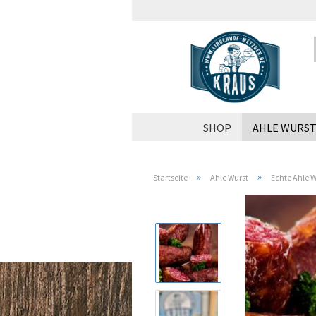
SHOP
AHLE WURS
»
»
Startseite
Ahle Wurst
Echte Ahle W