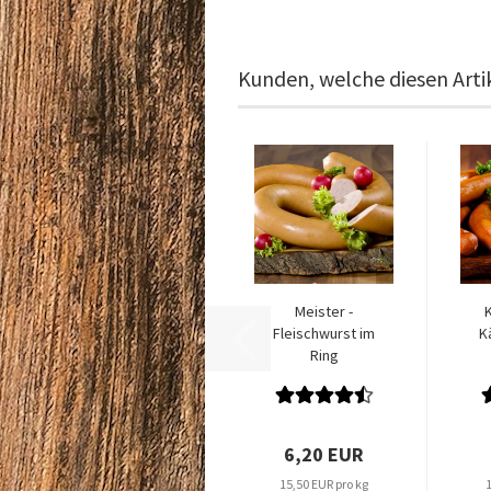
Kunden, welche diesen Artik
Meister -
K
Fleischwurst im
K
Ring
6,20 EUR
15,50 EUR pro kg