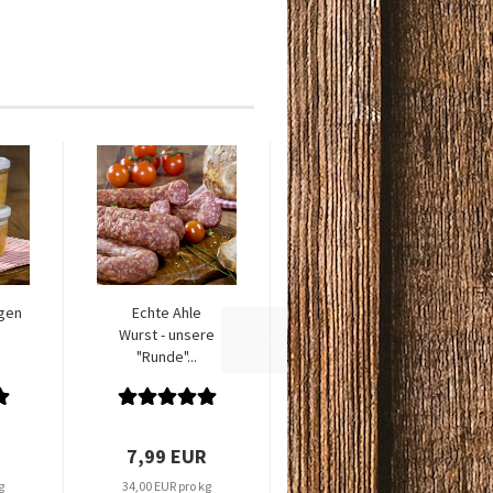
gen
Echte Ahle
Wurst - unsere
"Runde"...
7,99 EUR
g
34,00 EUR pro kg