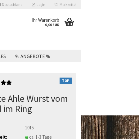
Deutschland
Login
Merkzettel
Ihr Warenkorb
0,00 EUR
LES
% ANGEBOTE %
TOP
te Ahle Wurst vom
 im Ring
1015
eit:
ca. 1-3 Tage