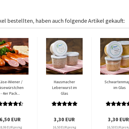
el bestellten, haben auch folgende Artikel gekauft:
äse-Wiener /
Hausmacher
Schwartenma
äsewürstchen
Leberwurst im
im Glas
- 4er Pack...
Glas
6,50 EUR
3,30 EUR
3,30 EUR
18,06 EUR pro kg
16,50 EUR pro kg
16,50 EUR pro k