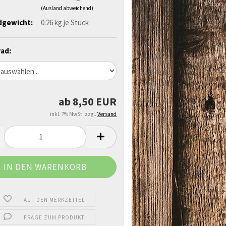
(Ausland abweichend)
dgewicht:
0.26
kg je Stück
ad:
ab 8,50 EUR
inkl. 7% MwSt. zzgl.
Versand
AUF DEN MERKZETTEL
FRAGE ZUM PRODUKT